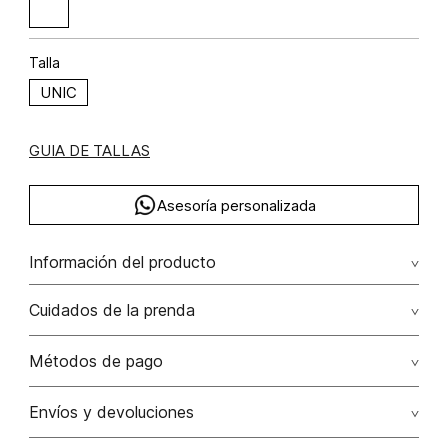
Talla
UNIC
GUIA DE TALLAS
Asesoría personalizada
Información del producto
Pulsera cadenas set x3
Cuidados de la prenda
Métodos de pago
Tarjetas de crédito: Visa, Dinners, Master Card y American
Envíos y devoluciones
Express.