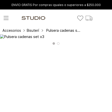
ENVÍO GRATIS Por compras iguales o superiores a $250.000
Pulsera cadenas set x3
Accesorios
Bisutería