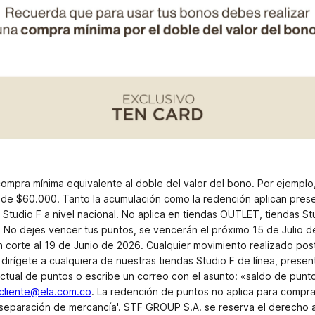
ompra mínima equivalente al doble del valor del bono. Por ejemplo,
 de $60.000. Tanto la acumulación como la redención aplican pres
ea Studio F a nivel nacional. No aplica en tiendas OUTLET, tiendas St
le. No dejes vencer tus puntos, se vencerán el próximo 15 de Julio 
corte al 19 de Junio de 2026. Cualquier movimiento realizado post
 dirígete a cualquiera de nuestras tiendas Studio F de línea, prese
actual de puntos o escribe un correo con el asunto: «saldo de pun
lcliente@ela.com.co
. La redención de puntos no aplica para compras
 'separación de mercancía'. STF GROUP S.A. se reserva el derecho 