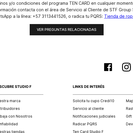
érminos y/o condiciones del programa TEN CARD en cualquier momento
mación contacta con el área de Servicio al Cliente de STF Group S
tsApp a la línea: +57 3113441526, o radica tu PQRS:
Tienda de ropa
VER PREGUNTAS RELACIONADAS
SCUBRE STUDIO F
LINKS DE INTERÉS
estra marca
Solicita tu cupo Credi10
Mapa
stribuidores
Servicio al cliente
Ras
abaja con Nosotros
Notificaciones judiciales
Gift
fiabilidad
Radicar PQRS
Dev
estras tiendas
Ten Card Studio F