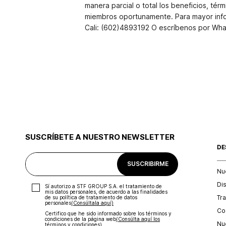
manera parcial o total los beneficios, t
miembros oportunamente. Para mayor infor
Cali: (602)4893192 O escríbenos por Wha
SUSCRÍBETE A NUESTRO NEWSLETTER
DE
SUSCRIBIRME
Nu
Di
Sí autorizo a STF GROUP S.A. el tratamiento de
mis datos personales, de acuerdo a las finalidades
Tr
de su política de tratamiento de datos
personales‎
(Consúltala aquí)
Con
Certifico que he sido informado sobre los términos y
condiciones de la página web‎
(Consúlta aquí los
Nu
términos y condiciones)