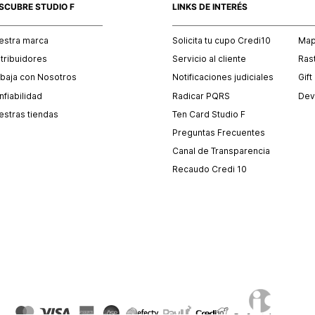
SCUBRE STUDIO F
LINKS DE INTERÉS
estra marca
Solicita tu cupo Credi10
Mapa
stribuidores
Servicio al cliente
Ras
abaja con Nosotros
Notificaciones judiciales
Gift
fiabilidad
Radicar PQRS
Dev
estras tiendas
Ten Card Studio F
Preguntas Frecuentes
Canal de Transparencia
Recaudo Credi 10