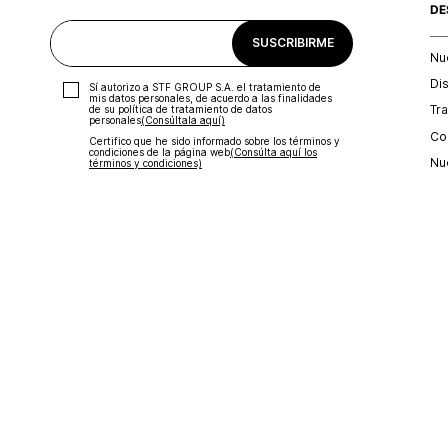
DE
SUSCRIBIRME
Nu
Di
Sí autorizo a STF GROUP S.A. el tratamiento de
mis datos personales, de acuerdo a las finalidades
Tr
de su política de tratamiento de datos
personales‎
(Consúltala aquí)
Con
Certifico que he sido informado sobre los términos y
condiciones de la página web‎
(Consúlta aquí los
Nu
términos y condiciones)