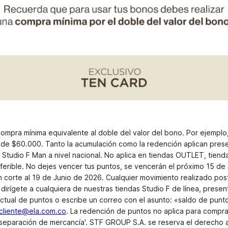
ompra mínima equivalente al doble del valor del bono. Por ejemplo,
 de $60.000. Tanto la acumulación como la redención aplican pres
ea Studio F Man a nivel nacional. No aplica en tiendas OUTLET, tiend
nsferible. No dejes vencer tus puntos, se vencerán el próximo 15 de
corte al 19 de Junio de 2026. Cualquier movimiento realizado post
 dirígete a cualquiera de nuestras tiendas Studio F de línea, prese
actual de puntos o escribe un correo con el asunto: «saldo de pun
lcliente@ela.com.co
. La redención de puntos no aplica para compras
 'separación de mercancía'. STF GROUP S.A. se reserva el derecho 