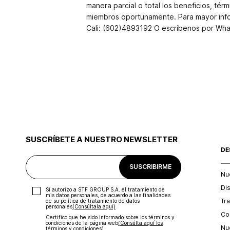
manera parcial o total los beneficios, t
miembros oportunamente. Para mayor infor
Cali: (602)4893192 O escríbenos por Wha
SUSCRÍBETE A NUESTRO NEWSLETTER
DE
SUSCRIBIRME
Nu
Di
Sí autorizo a STF GROUP S.A. el tratamiento de
mis datos personales, de acuerdo a las finalidades
Tr
de su política de tratamiento de datos
personales‎
(Consúltala aquí)
Con
Certifico que he sido informado sobre los términos y
condiciones de la página web‎
(Consúlta aquí los
Nu
términos y condiciones)