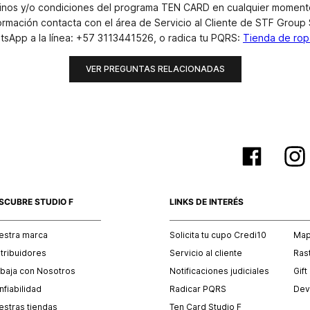
érminos y/o condiciones del programa TEN CARD en cualquier momento
mación contacta con el área de Servicio al Cliente de STF Group S
tsApp a la línea: +57 3113441526, o radica tu PQRS:
Tienda de ropa
VER PREGUNTAS RELACIONADAS
SCUBRE STUDIO F
LINKS DE INTERÉS
estra marca
Solicita tu cupo Credi10
Mapa
stribuidores
Servicio al cliente
Ras
abaja con Nosotros
Notificaciones judiciales
Gift
fiabilidad
Radicar PQRS
Dev
estras tiendas
Ten Card Studio F