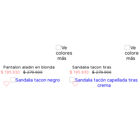
Pantalon aladin en blonda
Sandalia tacon tiras
$
195
.
930
$
279
.
900
$
195
.
930
$
279
.
900