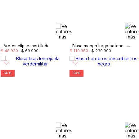
Aretes elipse martillada
Blusa manga larga botones en hombro
$
48
.
930
$
69
.
900
$
119
.
950
$
239
.
900
50%
50%