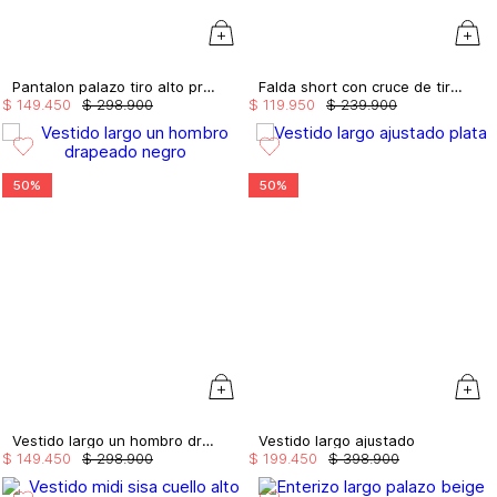
Pantalon palazo tiro alto pretina ancha
Falda short con cruce de tiras
$
149
.
450
$
298
.
900
$
119
.
950
$
239
.
900
50%
50%
Vestido largo un hombro drapeado
Vestido largo ajustado
$
149
.
450
$
298
.
900
$
199
.
450
$
398
.
900