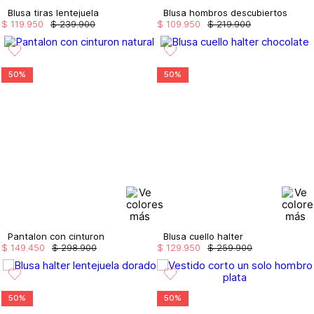
Blusa tiras lentejuela
Blusa hombros descubiertos
$
119
.
950
$
239
.
900
$
109
.
950
$
219
.
900
50%
50%
Pantalon con cinturon
Blusa cuello halter
$
149
.
450
$
298
.
900
$
129
.
950
$
259
.
900
50%
50%