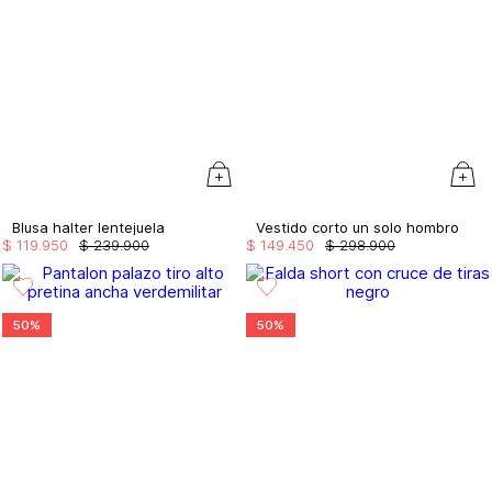
Blusa halter lentejuela
Vestido corto un solo hombro
$
119
.
950
$
239
.
900
$
149
.
450
$
298
.
900
50%
50%