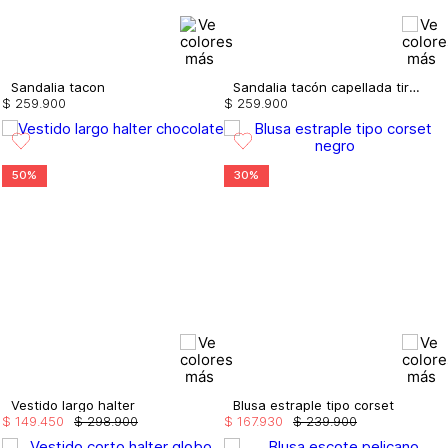
Sandalia tacon
Sandalia tacón capellada tiras
$
259
.
900
$
259
.
900
50%
30%
Vestido largo halter
Blusa estraple tipo corset
$
149
.
450
$
298
.
900
$
167
.
930
$
239
.
900