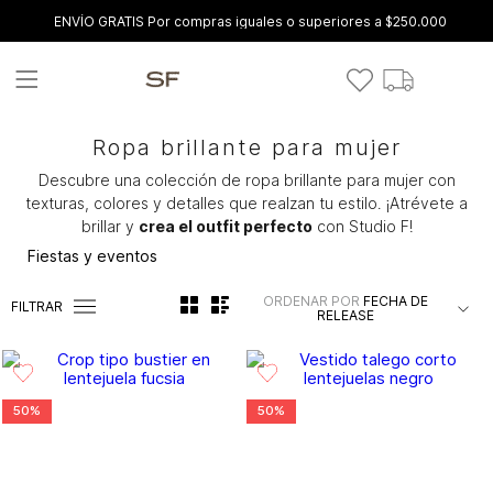
ENVÍO GRATIS Por compras iguales o superiores a $250.000
Ropa brillante para mujer
Descubre una colección de ropa brillante para mujer con
texturas, colores y detalles que realzan tu estilo. ¡Atrévete a
brillar y
crea el outfit perfecto
con Studio F!
Fiestas y eventos
ORDENAR POR
FECHA DE
FILTRAR
RELEASE
50%
50%