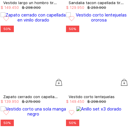
Vestido largo un hombro tira entorchada
Sandalia tacon capellada tiras amarre
$
149
.
450
$
298
.
900
$
129
.
950
$
259
.
900
50%
50%
Zapato cerrado con capellada en vinilo
Vestido corto lentejuelas
$
139
.
950
$
279
.
900
$
149
.
450
$
298
.
900
50%
50%