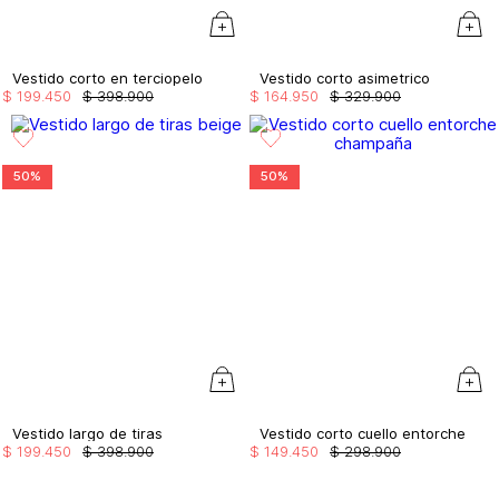
Vestido corto en terciopelo
Vestido corto asimetrico
$
199
.
450
$
398
.
900
$
164
.
950
$
329
.
900
50%
50%
Vestido largo de tiras
Vestido corto cuello entorche
$
199
.
450
$
398
.
900
$
149
.
450
$
298
.
900