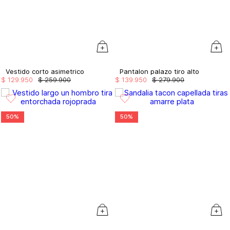
Vestido corto asimetrico
Pantalon palazo tiro alto
$
129
.
950
$
259
.
900
$
139
.
950
$
279
.
900
50%
50%