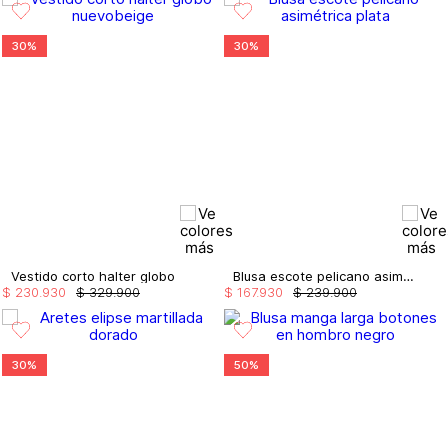
30%
30%
Vestido corto halter globo
Blusa escote pelicano asimétrica
$
230
.
930
$
329
.
900
$
167
.
930
$
239
.
900
30%
50%