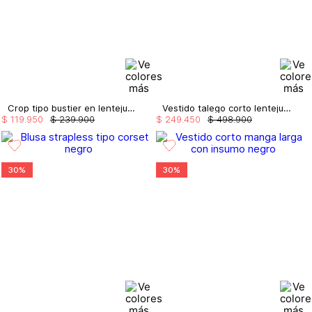
Crop tipo bustier en lentejuela
Vestido talego corto lentejuelas
$
119
.
950
$
239
.
900
$
249
.
450
$
498
.
900
30%
30%