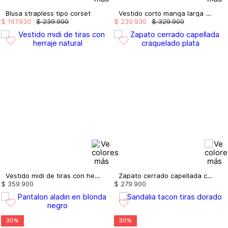
Blusa strapless tipo corset
Vestido corto manga larga con insumo
$
167
.
930
$
239
.
900
$
230
.
930
$
329
.
900
Vestido midi de tiras con herraje
Zapato cerrado capellada craquelado
$
359
.
900
$
279
.
900
30%
30%