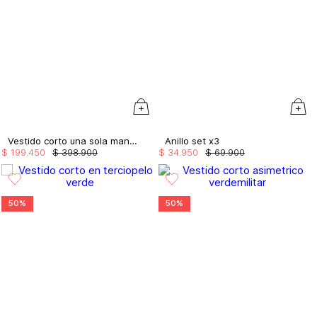
Vestido corto una sola manga
Anillo set x3
$
199
.
450
$
398
.
900
$
34
.
950
$
69
.
900
50%
50%