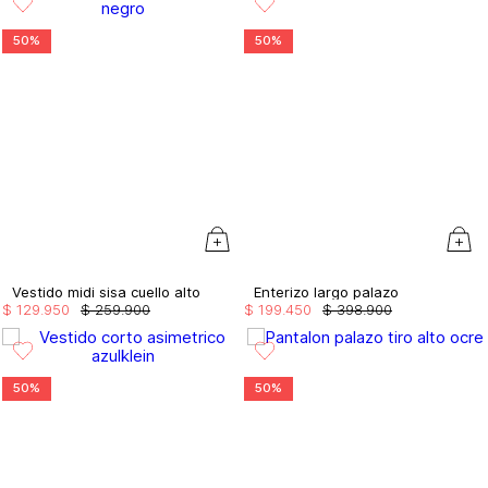
50%
50%
Vestido midi sisa cuello alto
Enterizo largo palazo
$
129
.
950
$
259
.
900
$
199
.
450
$
398
.
900
50%
50%