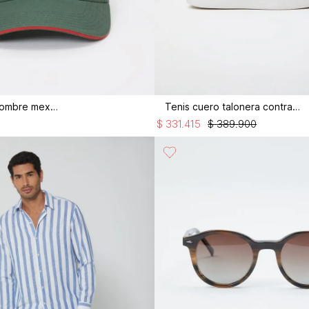
Gorra para hombre mexico
Tenis cuero talonera contraste
$
331
.
415
$
389
.
900