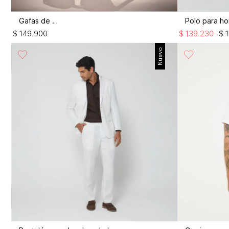
Gafas de sol
Polo para h
$
149
.
900
$
139
.
230
$
Nuevo