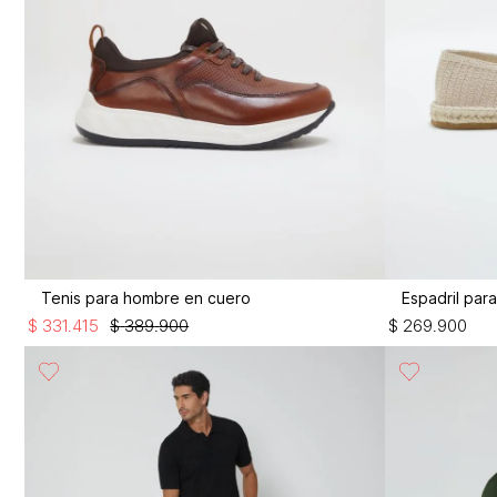
Tenis para hombre en cuero
Espadril par
$
331
.
415
$
389
.
900
$
269
.
900