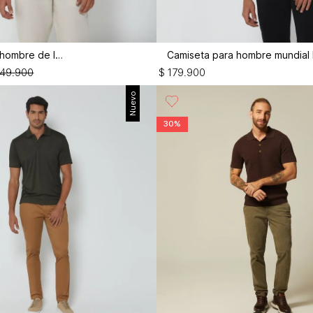
Camisa para hombre de lino
49
.
900
$
179
.
900
Nuevo
30%