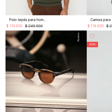
Polo tejida para hombre
$
174
.
930
$
249
.
900
$
174
.
930
$
2
Nuevo
30%