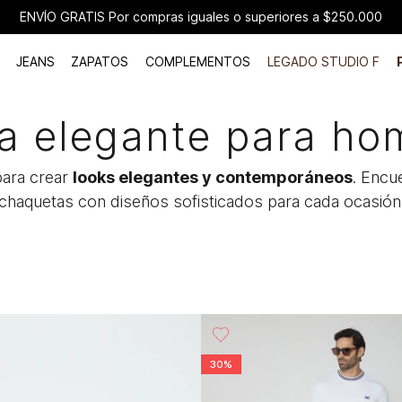
ENVÍO GRATIS Por compras iguales o superiores a $250.000
JEANS
ZAPATOS
COMPLEMENTOS
LEGADO STUDIO F
a elegante para ho
ara crear
looks elegantes y contemporáneos
. Encu
chaquetas con diseños sofisticados para cada ocasión
30%