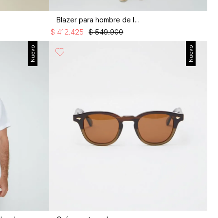
Blazer para hombre de lino
$
412
.
425
$
549
.
900
Nuevo
Nuevo