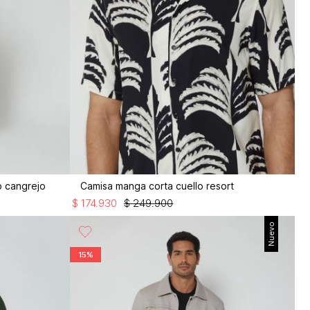
 cangrejo
Camisa manga corta cuello resort
$
174
.
930
$
249
.
900
Nuevo
15%