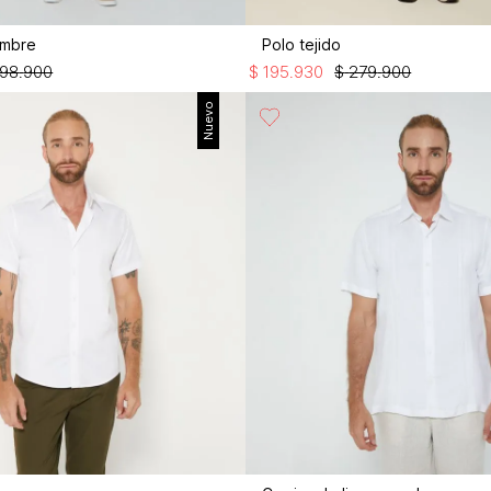
ombre
Polo tejido
198
.
900
$
195
.
930
$
279
.
900
Nuevo