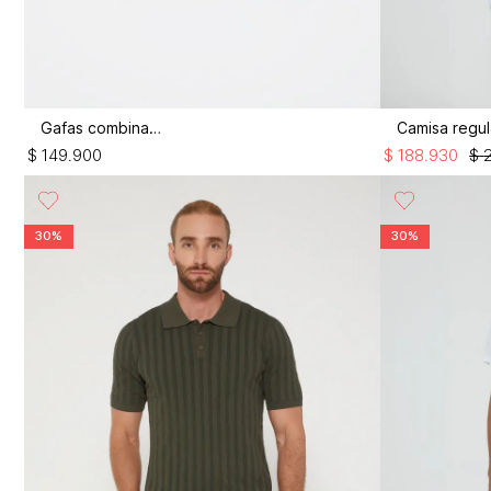
Gafas combinadas
$
149
.
900
$
188
.
930
$
30%
30%