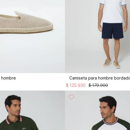
a hombre
Camiseta para hombre bordado
$
125
.
930
$
179
.
900