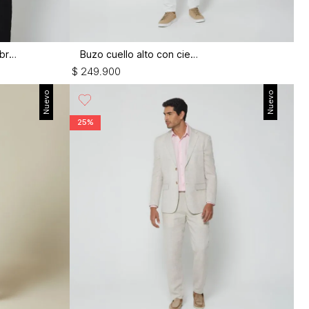
Camiseta para hombre mundial brasil
Buzo cuello alto con cierre
$
249
.
900
Nuevo
Nuevo
25%