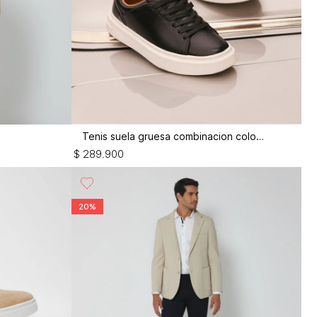
Tenis suela gruesa combinacion colores
$
289
.
900
20%