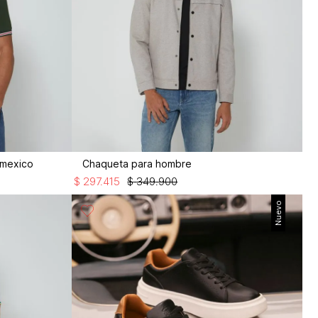
 mexico
Chaqueta para hombre
$
297
.
415
$
349
.
900
Nuevo