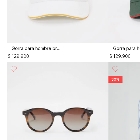
Gorra para hombre brasil
$
129
.
900
$
129
.
900
30%