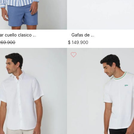
Camisa regular cuello clasico m/l
Gafas de sol
269
.
900
$
149
.
900