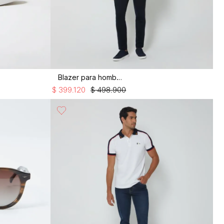
Blazer para hombre
$
399
.
120
$
498
.
900