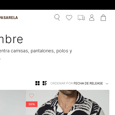
PASARELA
mbre
entra camisas, pantalones, polos y
.
ORDENAR POR
FECHA DE RELEASE
30%