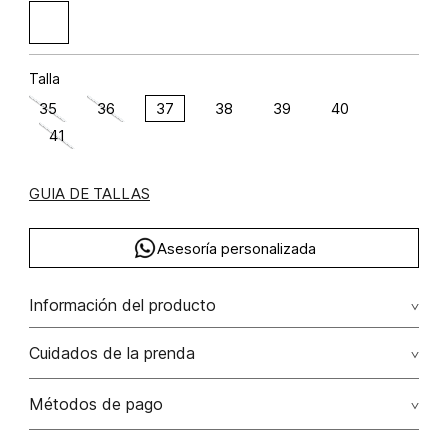
Talla
35
36
37
38
39
40
41
GUIA DE TALLAS
Asesoría personalizada
Información del producto
Sandalia plana orgánica con brillo
Cuidados de la prenda
Métodos de pago