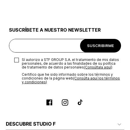
utilizar el mismo empaque en que te entregamos tu pedido o
utilizar un empaque de tu preferencia, sin embargo es
importante que el empaque sea el adecuado según la
naturaleza del producto para que no se vea afectada su
integridad durante el proceso de transporte. El costo del
SUSCRÍBETE A NUESTRO NEWSLETTER
transporte será asumido por STF GROUP S.A.
Recuerda que para el trámite del envío deberás contactarte
SUSCRIBIRME
con un agente de servicio al cliente quien te indicará los
pasos a seguir y posteriormente programará la recogida del
producto en la dirección acordada.
Sí autorizo a STF GROUP S.A. el tratamiento de mis datos
personales, de acuerdo a las finalidades de su política
de tratamiento de datos personales‎
(Consúltala aquí)
Certifico que he sido informado sobre los términos y
condiciones de la página web‎
(Consúlta aquí los términos
y condiciones)
DESCUBRE STUDIO F