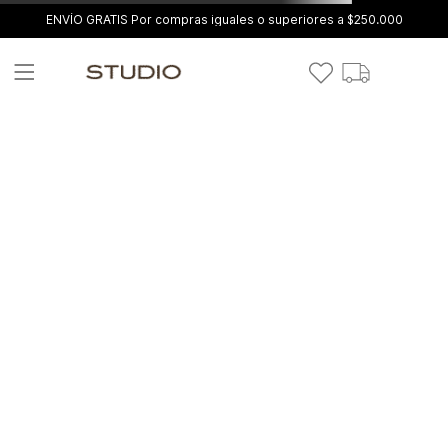
ENVÍO GRATIS Por compras iguales o superiores a $250.000