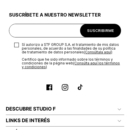
utilizar el mismo empaque en que te entregamos tu pedido o
utilizar un empaque de tu preferencia, sin embargo es
SUSCRÍBETE A NUESTRO NEWSLETTER
importante que el empaque sea el adecuado según la
naturaleza del producto para que no se vea afectada su
integridad durante el proceso de transporte. El costo del
SUSCRIBIRME
transporte será asumido por STF GROUP S.A.
Recuerda que para el trámite del envío deberás contactarte
Sí autorizo a STF GROUP S.A. el tratamiento de mis datos
con un agente de servicio al cliente quien te indicará los
personales, de acuerdo a las finalidades de su política
pasos a seguir y posteriormente programará la recogida del
de tratamiento de datos personales‎
(Consúltala aquí)
producto en la dirección acordada.
Certifico que he sido informado sobre los términos y
condiciones de la página web‎
(Consúlta aquí los términos
y condiciones)
DESCUBRE STUDIO F
LINKS DE INTERÉS