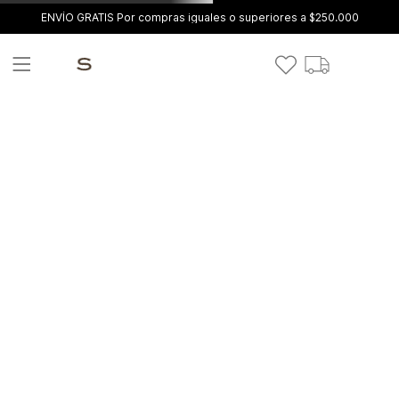
ENVÍO GRATIS Por compras iguales o superiores a $250.000