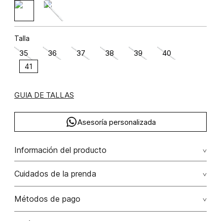
Talla
35
36
37
38
39
40
41
GUIA DE TALLAS
Asesoría personalizada
Información del producto
Sandalia plana tres puntadas metalizada
Cuidados de la prenda
Métodos de pago