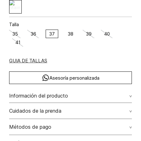
Talla
35
36
37
38
39
40
41
GUIA DE TALLAS
Asesoría personalizada
Información del producto
C45-complementarias sf semana 45 2025
Cuidados de la prenda
Métodos de pago