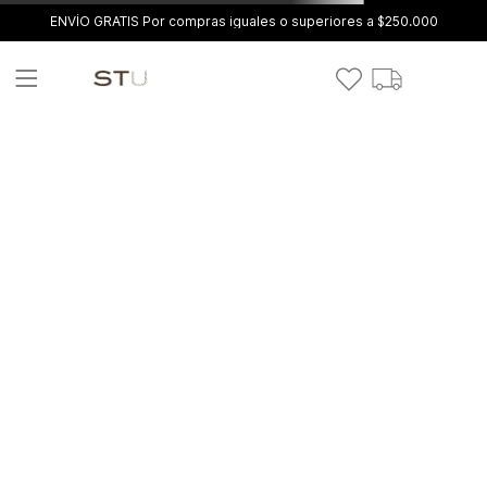
ENVÍO GRATIS Por compras iguales o superiores a $250.000