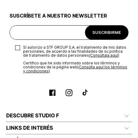
utilizar el mismo empaque en que te entregamos tu pedido o
utilizar un empaque de tu preferencia, sin embargo es
SUSCRÍBETE A NUESTRO NEWSLETTER
importante que el empaque sea el adecuado según la
naturaleza del producto para que no se vea afectada su
integridad durante el proceso de transporte. El costo del
SUSCRIBIRME
transporte será asumido por STF GROUP S.A.
Recuerda que para el trámite del envío deberás contactarte
Sí autorizo a STF GROUP S.A. el tratamiento de mis datos
con un agente de servicio al cliente quien te indicará los
personales, de acuerdo a las finalidades de su política
pasos a seguir y posteriormente programará la recogida del
de tratamiento de datos personales‎
(Consúltala aquí)
producto en la dirección acordada.
Certifico que he sido informado sobre los términos y
condiciones de la página web‎
(Consúlta aquí los términos
y condiciones)
DESCUBRE STUDIO F
LINKS DE INTERÉS