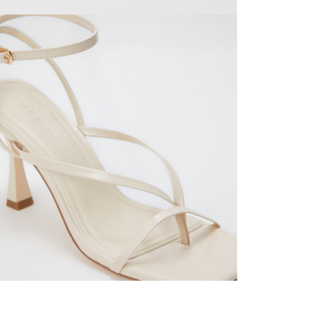
mayorista
de compra
que fue e
a través
de (15) d
Devoluc
mismo em
empaque d
empaque 
no se vea
El costo 
Recuerda 
agente de
posterior
acordada