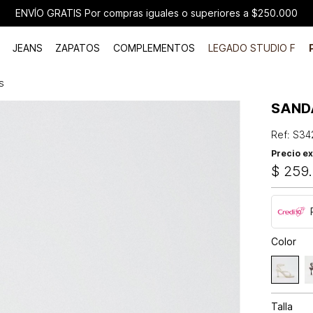
ENVÍO GRATIS Por compras iguales o superiores a $250.000
JEANS
ZAPATOS
COMPLEMENTOS
LEGADO STUDIO F
s
SAND
Ref
:
S34
Precio ex
$
259
.
Color
Talla