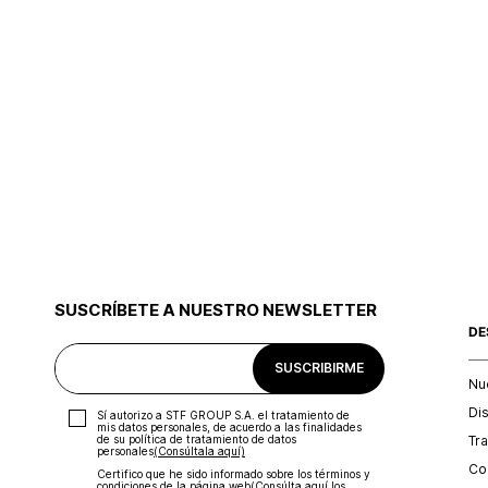
SUSCRÍBETE A NUESTRO NEWSLETTER
DE
SUSCRIBIRME
Nu
Di
Sí autorizo a STF GROUP S.A. el tratamiento de
mis datos personales, de acuerdo a las finalidades
Tr
de su política de tratamiento de datos
personales‎
(Consúltala aquí)
Con
Certifico que he sido informado sobre los términos y
condiciones de la página web‎
(Consúlta aquí los