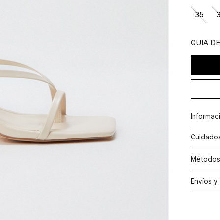
35
GUIA D
Informac
Sandalia
Cuidados
Métodos
Tarjetas 
Envíos y
Tarjetas 
Cambio
Otros: Pa
productos
nuestras 