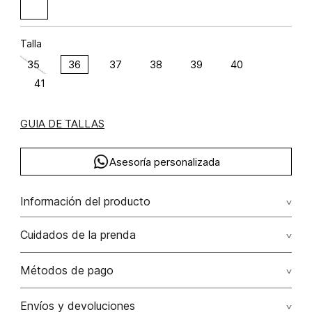
Talla
35
36
37
38
39
40
41
GUIA DE TALLAS
Asesoría personalizada
Información del producto
100.00% /
Cuidados de la prenda
Métodos de pago
Tarjetas de crédito: Visa, Dinners, Master Card y American
Envíos y devoluciones