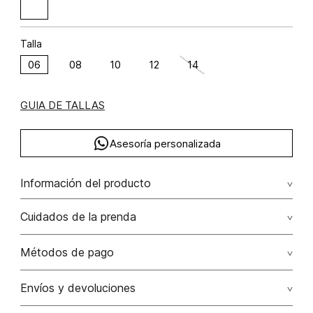
Talla
06
08
10
12
14
GUIA DE TALLAS
Asesoría personalizada
Información del producto
Short bermuda tiro alto lino 100% 100.00% lino/linen
Cuidados de la prenda
Lavar a mano por separado / no dejar en remojo / no
Métodos de pago
retorcer / no planchar con vapor puede causar daño
irreversible
Tarjetas de crédito: Visa, Dinners, Master Card y American
Envíos y devoluciones
Express.
No usar lejia