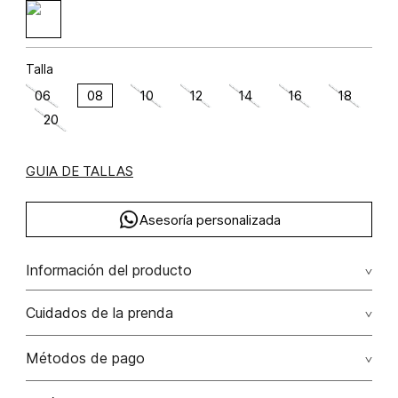
Talla
06
08
10
12
14
16
18
20
GUIA DE TALLAS
Asesoría personalizada
Información del producto
Viscosa 99% poliéster 1% 99.00% viscosa/viscose1.00%
Cuidados de la prenda
poliéster/polyester
Lavado a máquina máximo a 30°c / centrifugar / secar
Métodos de pago
colgado / planchar solo por el revés