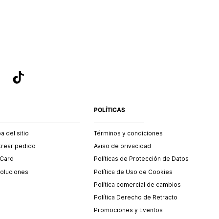
sea el adecuado según la naturaleza del producto para que
 afectada su integridad durante el proceso de transporte.
del transporte será asumido por STF GROUP S.A.
que para el trámite del envío deberás contactarte con un
 servicio al cliente quien te indicará los pasos a seguir y
mente programará la recogida del producto en la dirección
.
POLÍTICAS
 del sitio
Términos y condiciones
trear pedido
Aviso de privacidad
 Card
Políticas de Protección de Datos
oluciones
Política de Uso de Cookies
Política comercial de cambios
Política Derecho de Retracto
Promociones y Eventos