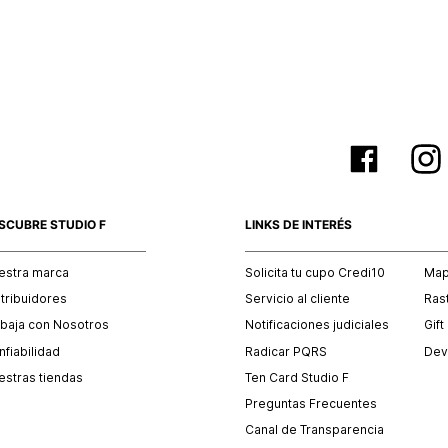
empaque 
no se vea
El costo 
Recuerda 
agente de
posterior
acordada
SCUBRE STUDIO F
LINKS DE INTERÉS
estra marca
Solicita tu cupo Credi10
Mapa
stribuidores
Servicio al cliente
Ras
abaja con Nosotros
Notificaciones judiciales
Gift
fiabilidad
Radicar PQRS
Dev
estras tiendas
Ten Card Studio F
Preguntas Frecuentes
Canal de Transparencia