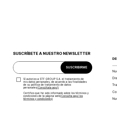
SUSCRÍBETE A NUESTRO NEWSLETTER
DE
SUSCRIBIRME
Nu
Di
Sí autorizo a STF GROUP S.A. el tratamiento de
mis datos personales, de acuerdo a las finalidades
Tr
de su política de tratamiento de datos
personales‎
(Consúltala aquí)
Con
Certifico que he sido informado sobre los términos y
condiciones de la página web‎
(Consúlta aquí los
Nu
términos y condiciones)