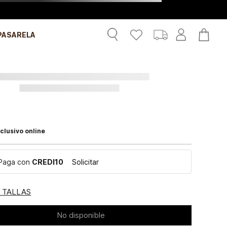
PASARELA
clusivo online
Paga con
CREDI10
Solicitar
E TALLAS
No disponible