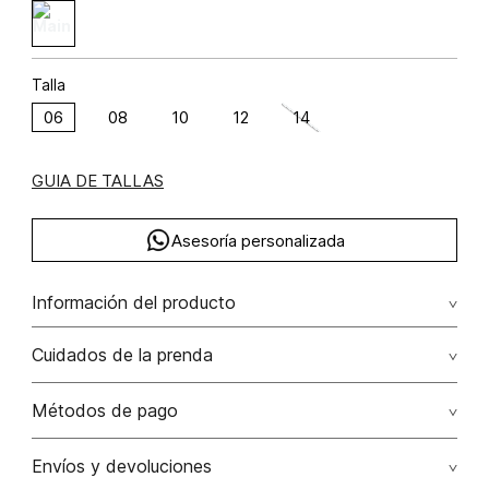
Talla
06
08
10
12
14
GUIA DE TALLAS
Asesoría personalizada
Información del producto
C27-complementarias sf semana 27 2025 algodón 100%
Cuidados de la prenda
100.00% algodón/cotton
No remojar. no planchar con vapor. planchar por el reves.
Métodos de pago
no fotrar, no escurrir. el proceso de esta prenda
desaparece con lavados posteriores
Tarjetas de crédito: Visa, Dinners, Master Card y American
Envíos y devoluciones
Express.