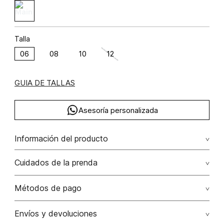
Talla
06
08
10
12
GUIA DE TALLAS
Asesoría personalizada
Información del producto
lino 100% 100.00% lino/linen
Cuidados de la prenda
Lavar a mano por separado / no dejar en remojo / no
Métodos de pago
retorcer / no planchar con vapor puede causar daño
irreversible
Tarjetas de crédito: Visa, Dinners, Master Card y American
Envíos y devoluciones
Express.