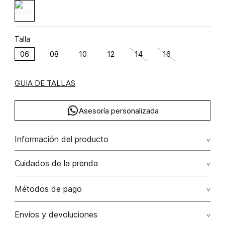
Talla
06
08
10
12
14
16
GUIA DE TALLAS
Asesoría personalizada
Información del producto
F13-pannacotta denim (np) algodón 100% 100.00%
Cuidados de la prenda
algodón/cotton
Cuidados: no aplicar detergentes con blanqueadores o
Métodos de pago
abrillantadores ópticos. puede dejar el tono por partes
mas blanco.
Tarjetas de crédito: Visa, Dinners, Master Card y American
Envíos y devoluciones
Express.