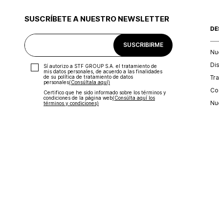
SUSCRÍBETE A NUESTRO NEWSLETTER
DE
SUSCRIBIRME
Nu
Di
Sí autorizo a STF GROUP S.A. el tratamiento de
mis datos personales, de acuerdo a las finalidades
Tr
de su política de tratamiento de datos
personales‎
(Consúltala aquí)
Con
Certifico que he sido informado sobre los términos y
condiciones de la página web‎
(Consúlta aquí los
Nu
términos y condiciones)