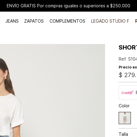
ENVÍO GRATIS Por compras iguales o superiores a $250.000
JEANS
ZAPATOS
COMPLEMENTOS
LEGADO STUDIO F
SHOR
Ref
:
S10
Precio ex
$
279
.
Color
Talla