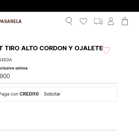
PASARELA
T TIRO ALTO CORDON Y OJALETE
4489A
clusivo online
900
Paga con
CREDI10
Solicitar