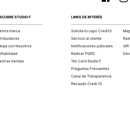
SCUBRE STUDIO F
LINKS DE INTERÉS
estra marca
Solicita tu cupo Credi10
Mapa
stribuidores
Servicio al cliente
Ras
abaja con Nosotros
Notificaciones judiciales
Gift
fiabilidad
Radicar PQRS
Dev
estras tiendas
Ten Card Studio F
Preguntas Frecuentes
Canal de Transparencia
Recaudo Credi 10