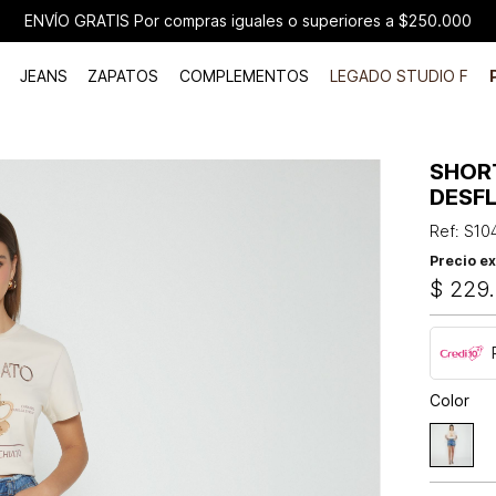
ENVÍO GRATIS Por compras iguales o superiores a $250.000
JEANS
ZAPATOS
COMPLEMENTOS
LEGADO STUDIO F
SHORT
DESF
Ref
:
S10
Precio ex
$
229
.
Color