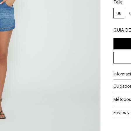
Talla
06
GUIA D
Informac
Short ti
Cuidados
No remoja
Métodos
prenda h
Tarjetas 
Envíos y
N
Tarjetas 
Cambio
Otros: Pa
N
productos