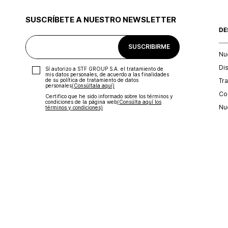
SUSCRÍBETE A NUESTRO NEWSLETTER
DE
SUSCRIBIRME
Nu
Di
Sí autorizo a STF GROUP S.A. el tratamiento de
mis datos personales, de acuerdo a las finalidades
Tr
de su política de tratamiento de datos
personales‎
(Consúltala aquí)
Con
Certifico que he sido informado sobre los términos y
condiciones de la página web‎
(Consúlta aquí los
Nu
términos y condiciones)