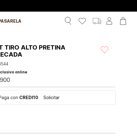
PASARELA
 TIRO ALTO PRETINA
LECADA
4544
clusivo online
900
Paga con
CREDI10
Solicitar