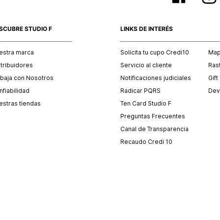
SCUBRE STUDIO F
LINKS DE INTERÉS
estra marca
Solicita tu cupo Credi10
Mapa
stribuidores
Servicio al cliente
Ras
abaja con Nosotros
Notificaciones judiciales
Gift
fiabilidad
Radicar PQRS
Dev
estras tiendas
Ten Card Studio F
Preguntas Frecuentes
Canal de Transparencia
Recaudo Credi 10