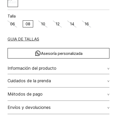
Talla
06
08
10
12
14
16
GUIA DE TALLAS
Asesoría personalizada
Información del producto
C14-nostalgia floral algodón 55% poliéster 45%
Cuidados de la prenda
No dejar en remojo /lavar por separado / no utilizar
Métodos de pago
detergentes con cloro / no retorcer / exprimir/ secado a
la sombra
Tarjetas de crédito: Visa, Dinners, Master Card y American
Envíos y devoluciones
Express.
No usar lejia