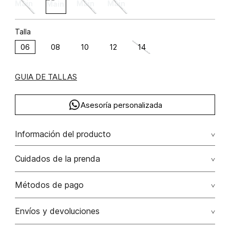
Talla
06
08
10
12
14
GUIA DE TALLAS
Asesoría personalizada
Información del producto
Short tiro alto ramio 40% algodón 35% lino 25% 40.00%
Cuidados de la prenda
ramio/ramie35.00% algodón/cotton25.00% lino/linen
Lavar a mano por separado / no dejar en remojo / no
Métodos de pago
retorcer / no planchar con vapor puede causar daño
irreversible
Tarjetas de crédito: Visa, Dinners, Master Card y American
Envíos y devoluciones
Express.
No usar lejia