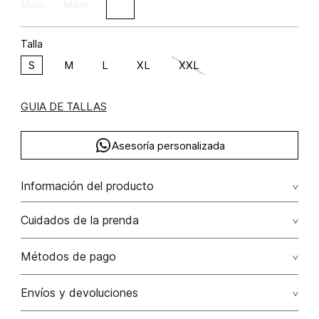
Talla
S
M
L
XL
XXL
GUIA DE TALLAS
Asesoría personalizada
Información del producto
algodón 100% 100.00% algodón/cotton
Cuidados de la prenda
No remojar. no planchar con vapor. planchar por el reves.
Métodos de pago
no fotrar, no escurrir. el proceso de esta prenda
desaparece con lavados posteriores
Tarjetas de crédito: Visa, Dinners, Master Card y American
Envíos y devoluciones
Express.
No usar lejia