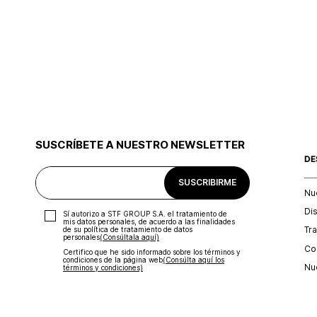
SUSCRÍBETE A NUESTRO NEWSLETTER
DE
SUSCRIBIRME
Nu
Di
Sí autorizo a STF GROUP S.A. el tratamiento de
mis datos personales, de acuerdo a las finalidades
Tr
de su política de tratamiento de datos
personales‎
(Consúltala aquí)
Con
Certifico que he sido informado sobre los términos y
condiciones de la página web‎
(Consúlta aquí los
Nu
términos y condiciones)