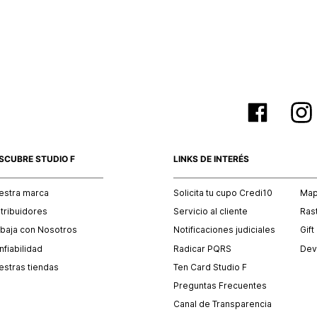
empaque 
no se vea
El costo 
Recuerda 
agente de
posterior
acordada
SCUBRE STUDIO F
LINKS DE INTERÉS
estra marca
Solicita tu cupo Credi10
Mapa
stribuidores
Servicio al cliente
Ras
abaja con Nosotros
Notificaciones judiciales
Gift
fiabilidad
Radicar PQRS
Dev
estras tiendas
Ten Card Studio F
Preguntas Frecuentes
Canal de Transparencia