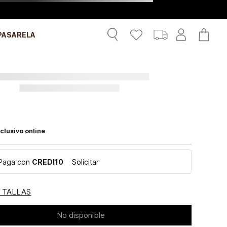
PASARELA
clusivo online
Paga con
CREDI10
Solicitar
E TALLAS
No disponible