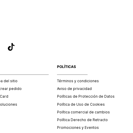
sea el adecuado según la naturaleza del producto para que
 afectada su integridad durante el proceso de transporte.
del transporte será asumido por STF GROUP S.A.
que para el trámite del envío deberás contactarte con un
 servicio al cliente quien te indicará los pasos a seguir y
mente programará la recogida del producto en la dirección
.
POLÍTICAS
 del sitio
Términos y condiciones
trear pedido
Aviso de privacidad
 Card
Políticas de Protección de Datos
oluciones
Política de Uso de Cookies
Política comercial de cambios
Política Derecho de Retracto
Promociones y Eventos