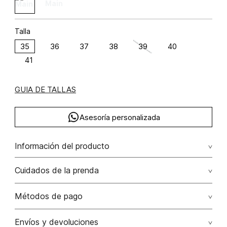
Talla
35
36
37
38
39
40
41
GUIA DE TALLAS
Asesoría personalizada
Información del producto
Tenis combinado
Cuidados de la prenda
Métodos de pago
Tarjetas de crédito: Visa, Dinners, Master Card y American
Envíos y devoluciones