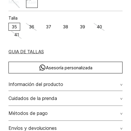
Talla
35
36
37
38
39
40
41
GUIA DE TALLAS
Asesoría personalizada
Información del producto
Tenis deportivo 100.00% /
Cuidados de la prenda
Métodos de pago
Tarjetas de crédito: Visa, Dinners, Master Card y American
Envíos y devoluciones