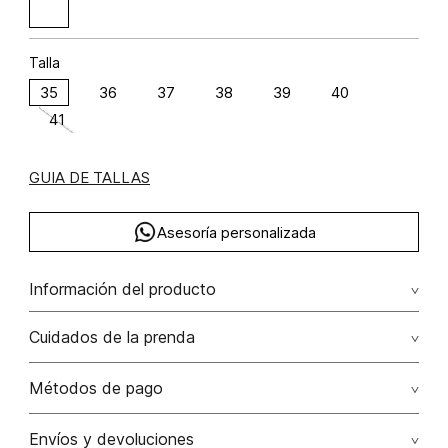
Talla
35
36
37
38
39
40
41
GUIA DE TALLAS
Asesoría personalizada
Información del producto
Tenis metalizados
Cuidados de la prenda
Métodos de pago
Tarjetas de crédito: Visa, Dinners, Master Card y American
Envíos y devoluciones