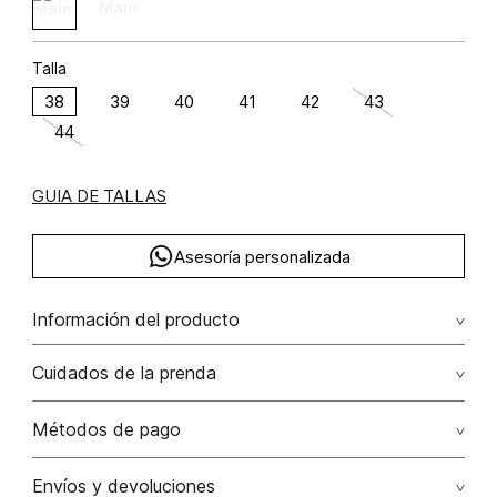
Talla
38
39
40
41
42
43
44
GUIA DE TALLAS
Asesoría personalizada
Información del producto
Tenis suela gruesa unicolor
Cuidados de la prenda
Métodos de pago
Tarjetas de crédito: Visa, Dinners, Master Card y American
Envíos y devoluciones