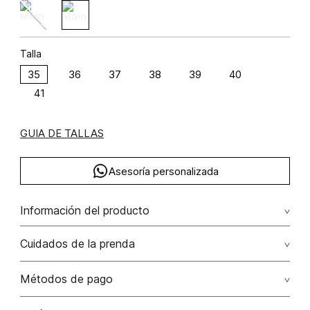
Talla
35
36
37
38
39
40
41
GUIA DE TALLAS
Asesoría personalizada
Información del producto
Tenis tono a tono con suela en contraste 100.00% /
Cuidados de la prenda
Métodos de pago