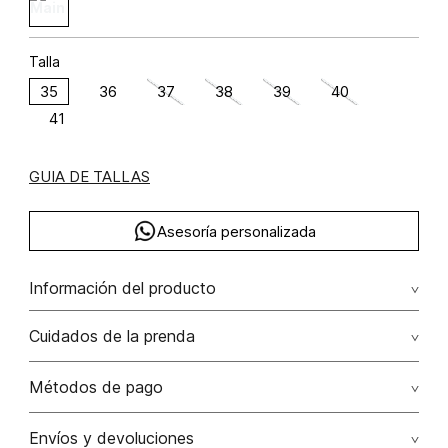
Talla
35
36
37
38
39
40
41
GUIA DE TALLAS
Asesoría personalizada
Información del producto
Tenni capellada metalizada
Cuidados de la prenda
Métodos de pago
Tarjetas de crédito: Visa, Dinners, Master Card y American
Envíos y devoluciones