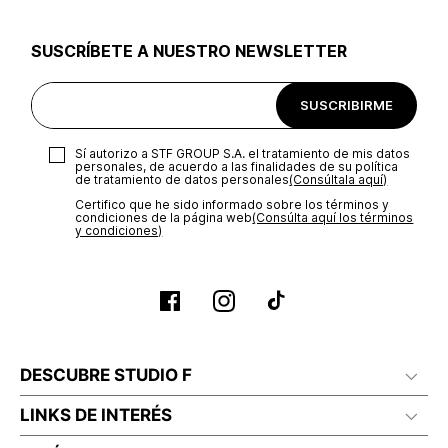
utilizar el mismo empaque en que te entregamos tu pedido o
utilizar un empaque de tu preferencia, sin embargo es
SUSCRÍBETE A NUESTRO NEWSLETTER
importante que el empaque sea el adecuado según la
naturaleza del producto para que no se vea afectada su
integridad durante el proceso de transporte. El costo del
SUSCRIBIRME
transporte será asumido por STF GROUP S.A.
Recuerda que para el trámite del envío deberás contactarte
Sí autorizo a STF GROUP S.A. el tratamiento de mis datos
con un agente de servicio al cliente quien te indicará los
personales, de acuerdo a las finalidades de su política
pasos a seguir y posteriormente programará la recogida del
de tratamiento de datos personales‎
(Consúltala aquí)
producto en la dirección acordada.
Certifico que he sido informado sobre los términos y
condiciones de la página web‎
(Consúlta aquí los términos
y condiciones)
DESCUBRE STUDIO F
LINKS DE INTERÉS