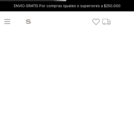
ENVÍO GRATIS Por compras iguales o superiores a $250.000