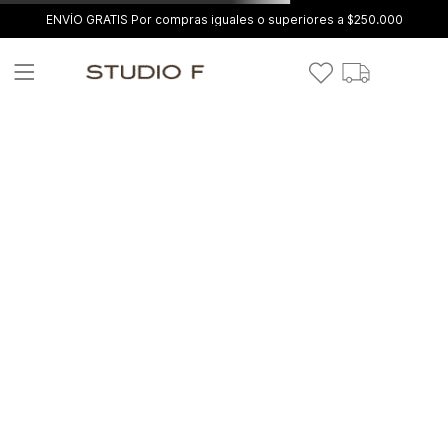
ENVÍO GRATIS Por compras iguales o superiores a $250.000