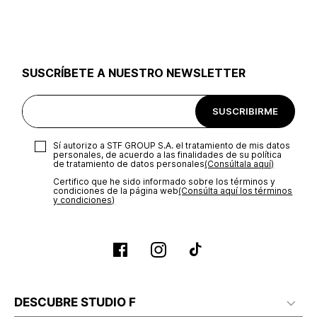
utilizar el mismo empaque en que te entregamos tu pedido o
utilizar un empaque de tu preferencia, sin embargo es
importante que el empaque sea el adecuado según la
naturaleza del producto para que no se vea afectada su
integridad durante el proceso de transporte. El costo del
SUSCRÍBETE A NUESTRO NEWSLETTER
transporte será asumido por STF GROUP S.A.
Recuerda que para el trámite del envío deberás contactarte
SUSCRIBIRME
con un agente de servicio al cliente quien te indicará los
pasos a seguir y posteriormente programará la recogida del
producto en la dirección acordada.
Sí autorizo a STF GROUP S.A. el tratamiento de mis datos
personales, de acuerdo a las finalidades de su política
de tratamiento de datos personales‎
(Consúltala aquí)
Certifico que he sido informado sobre los términos y
condiciones de la página web‎
(Consúlta aquí los términos
y condiciones)
DESCUBRE STUDIO F