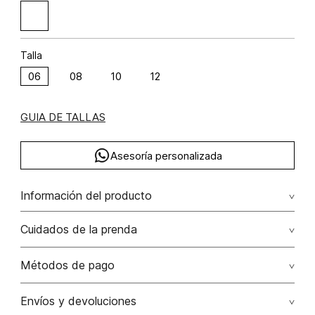
Talla
06
08
10
12
GUIA DE TALLAS
Asesoría personalizada
Información del producto
Trench largo con botones frontales poliéster 50% algodón
Cuidados de la prenda
47% elastano 3% 50.00% poliéster/polyester47.00%
algodón/cotton3.00% elastano/elastane
Lavado profesional en seco los tonos oscuros sueltan
Métodos de pago
color con la fricción
Tarjetas de crédito: Visa, Dinners, Master Card y American
Envíos y devoluciones
No lavar
Express.