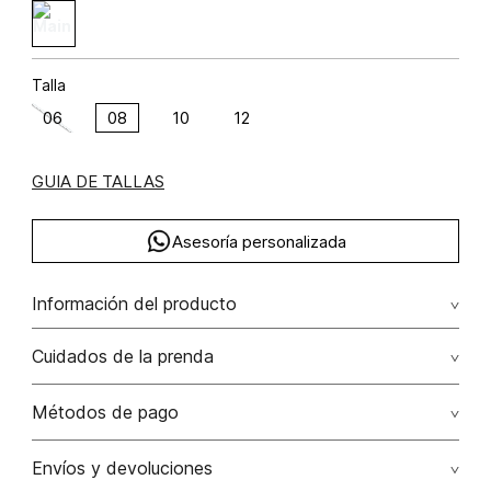
Talla
06
08
10
12
GUIA DE TALLAS
Asesoría personalizada
Información del producto
C47-complementarias sf semana 47 2025 algodón 58%
Cuidados de la prenda
poliéster 42% 58.00% algodón/cotton42.00%
poliéster/polyester
Lavado profesional en seco los tonos oscuros sueltan
Métodos de pago
color con la fricción
Tarjetas de crédito: Visa, Dinners, Master Card y American
Envíos y devoluciones
No lavar
Express.