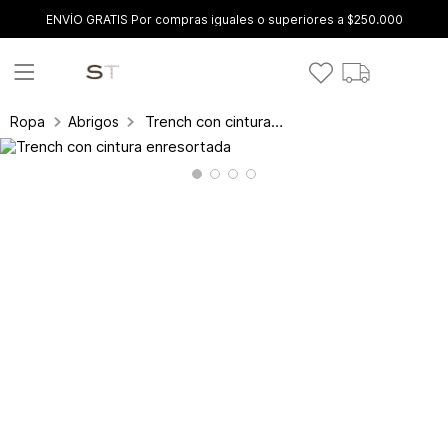
ENVÍO GRATIS Por compras iguales o superiores a $250.000
Trench con cintura enresortada
Ropa
Abrigos y gabanes