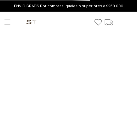
ENVÍO GRATIS Por compras iguales o superiores a $250.000