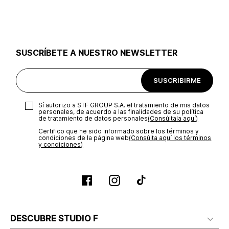
utilizar el mismo empaque en que te entregamos tu pedido o
utilizar un empaque de tu preferencia, sin embargo es
importante que el empaque sea el adecuado según la
naturaleza del producto para que no se vea afectada su
integridad durante el proceso de transporte. El costo del
SUSCRÍBETE A NUESTRO NEWSLETTER
transporte será asumido por STF GROUP S.A.
Recuerda que para el trámite del envío deberás contactarte
SUSCRIBIRME
con un agente de servicio al cliente quien te indicará los
pasos a seguir y posteriormente programará la recogida del
producto en la dirección acordada.
Sí autorizo a STF GROUP S.A. el tratamiento de mis datos
personales, de acuerdo a las finalidades de su política
de tratamiento de datos personales‎
(Consúltala aquí)
Certifico que he sido informado sobre los términos y
condiciones de la página web‎
(Consúlta aquí los términos
y condiciones)
DESCUBRE STUDIO F