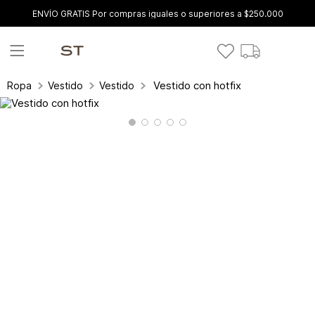
ENVÍO GRATIS Por compras iguales o superiores a $250.000
Vestido con hotfix
Ropa
Vestidos
Vestidos Cortos