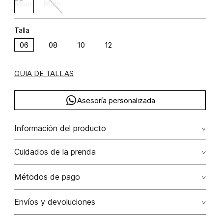
Talla
06
08
10
12
GUIA DE TALLAS
Asesoría personalizada
Información del producto
Vestido con hotfix
Cuidados de la prenda
Composición: POLIÉSTER 90% ELASTANO 10%
No dejar en remojo /lavar por separado / no utilizar
Métodos de pago
detergentes con cloro / no retorcer / exprimir/ secado a
la sombra
Tarjetas de crédito: Visa, Dinners, Master Card y American
Envíos y devoluciones
Express.
No usar lejia