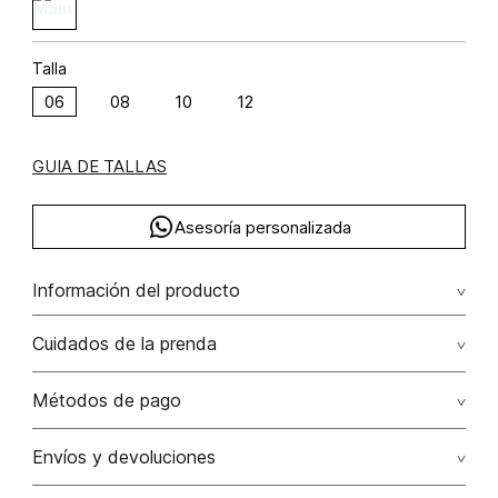
Talla
06
08
10
12
GUIA DE TALLAS
Asesoría personalizada
Información del producto
Vestido con hotfix
Cuidados de la prenda
Composición: POLIAMIDA 90% ELASTANO 10%
No dejar en remojo /lavar por separado / no utilizar
Métodos de pago
detergentes con cloro / no retorcer / exprimir/ secado a
la sombra
Tarjetas de crédito: Visa, Dinners, Master Card y American
Envíos y devoluciones
Express.
No usar lejia