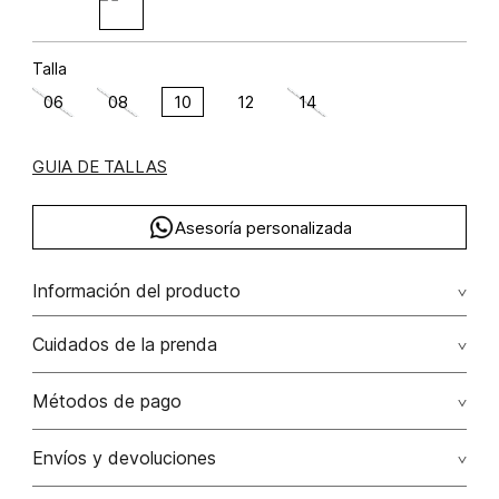
Talla
06
08
10
12
14
GUIA DE TALLAS
Asesoría personalizada
Información del producto
Cuidados de la prenda
Composición: POLIÉSTER 100%
Lavado profesional en seco los tonos oscuros sueltan
Métodos de pago
color con la fricción
Tarjetas de crédito: Visa, Dinners, Master Card y American
Envíos y devoluciones
No lavar
Express.