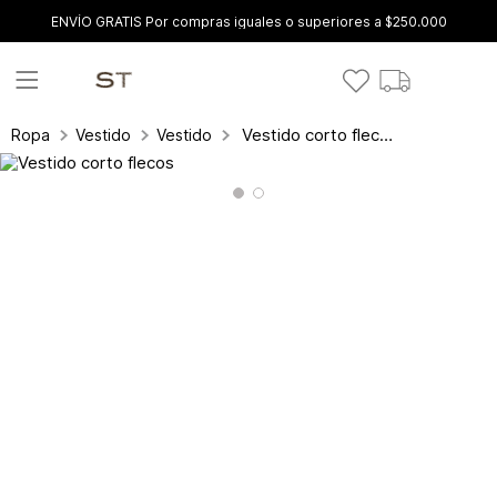
ENVÍO GRATIS Por compras iguales o superiores a $250.000
Vestido corto flecos
Ropa
Vestidos
Vestidos Cortos