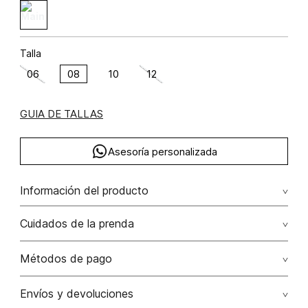
Talla
06
08
10
12
GUIA DE TALLAS
Asesoría personalizada
Información del producto
Vestido corto halter amarre en espalda rayón 70% lino 30%
Cuidados de la prenda
poliamida 16% 70.00% rayón/rayon30.00% lino/linen16.00%
poliamida/polyamide
Lavado a máquina máximo a 30°c / centrifugar / secar
Métodos de pago
colgado / planchar solo por el revés
Tarjetas de crédito: Visa, Dinners, Master Card y American
Envíos y devoluciones
No usar lejia
Express.