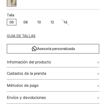
Talla
06
08
10
12
14
GUIA DE TALLAS
Asesoría personalizada
Información del producto
Vestido corto manga 3/4
Cuidados de la prenda
Composición: RAYÓN VISCOSA 100%
Lavar a mano por separado / no dejar en remojo / no
Métodos de pago
retorcer / no planchar con vapor puede causar daño
irreversible
Tarjetas de crédito: Visa, Dinners, Master Card y American
Envíos y devoluciones
Express.
No usar lejia