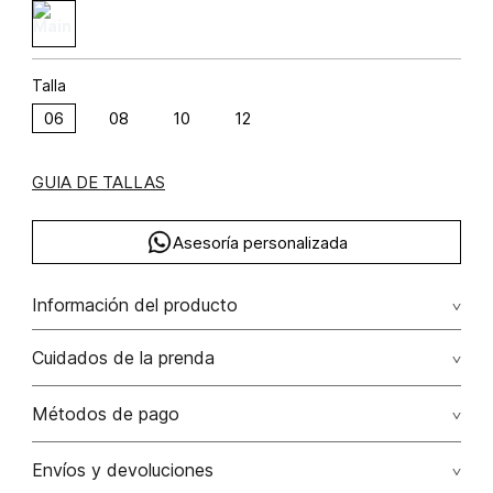
Talla
06
08
10
12
GUIA DE TALLAS
Asesoría personalizada
Información del producto
Vestido corto un solo hombro
Cuidados de la prenda
Composición: POLIÉSTER 94% ELASTANO 6%
No dejar en remojo /lavar por separado / no utilizar
Métodos de pago
detergentes con cloro / no retorcer / exprimir/ secado a
la sombra
Tarjetas de crédito: Visa, Dinners, Master Card y American
Envíos y devoluciones
Express.