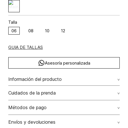
Talla
06
08
10
12
GUIA DE TALLAS
Asesoría personalizada
Información del producto
Vestido corto una sola manga
Cuidados de la prenda
Composición: POLIÉSTER 95% ELASTANO 5%
No dejar en remojo /lavar por separado / no utilizar
Métodos de pago
detergentes con cloro / no retorcer / exprimir/ secado a
la sombra
Tarjetas de crédito: Visa, Dinners, Master Card y American
Envíos y devoluciones
Express.