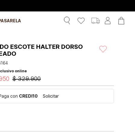
PASARELA
IDO ESCOTE HALTER DORSO
EADO
3164
clusivo online
950
$
329
.
900
Paga con
CREDI10
Solicitar