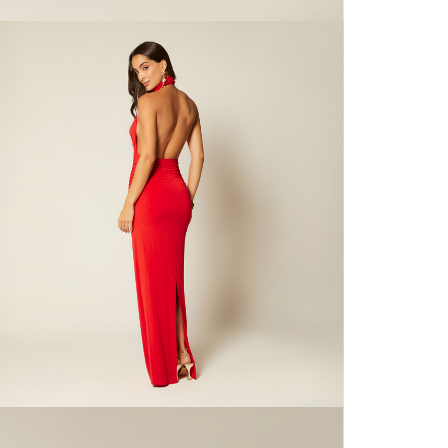
nuestras 
N
mayorista
de compra
que fue e
N
a través
de (15) d
L
Devoluc
N
mismo em
empaque d
N
empaque 
no se vea
El costo 
Recuerda 
agente de
posterior
acordada