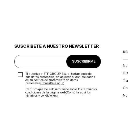
SUSCRÍBETE A NUESTRO NEWSLETTER
DE
SUSCRIBIRME
Nu
Di
Sí autorizo a STF GROUP S.A. el tratamiento de
mis datos personales, de acuerdo a las finalidades
Tr
de su política de tratamiento de datos
personales‎
(Consúltala aquí)
Con
Certifico que he sido informado sobre los términos y
condiciones de la página web‎
(Consúlta aquí los
Nu
términos y condiciones)