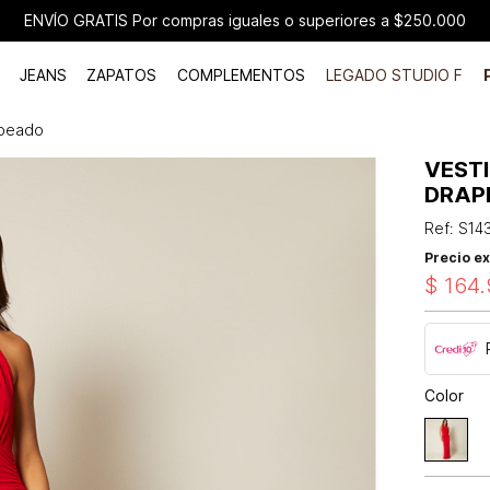
ENVÍO GRATIS Por compras iguales o superiores a $250.000
JEANS
ZAPATOS
COMPLEMENTOS
LEGADO STUDIO F
apeado
VEST
DRAP
Ref
:
S14
Precio ex
$
164
.
Color