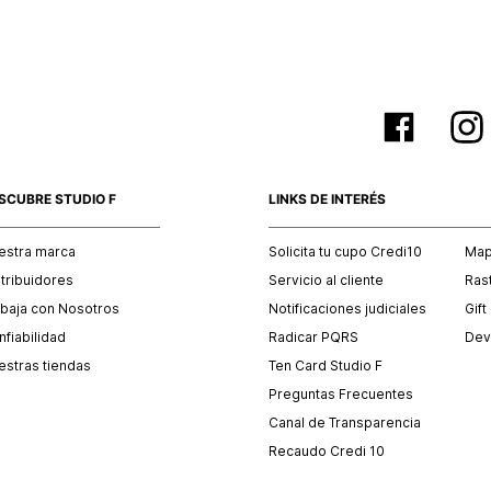
SCUBRE STUDIO F
LINKS DE INTERÉS
estra marca
Solicita tu cupo Credi10
Mapa
stribuidores
Servicio al cliente
Ras
abaja con Nosotros
Notificaciones judiciales
Gift
fiabilidad
Radicar PQRS
Dev
estras tiendas
Ten Card Studio F
Preguntas Frecuentes
Canal de Transparencia
Recaudo Credi 10