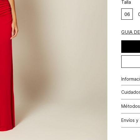
Talla
06
GUIA D
Informac
acetato 
Cuidados
elastano
Lavado p
Métodos
la fricció
Tarjetas 
Envíos y
N
Tarjetas 
Cambio
Otros: Pa
N
productos