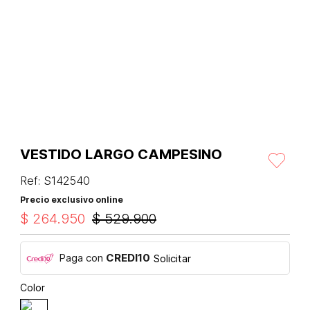
VESTIDO LARGO CAMPESINO
Ref
:
S142540
Precio exclusivo online
$
264
.
950
$
529
.
900
Paga con
CREDI10
Solicitar
Color