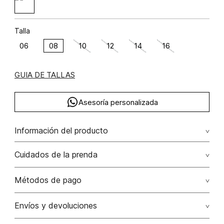
Talla
06
08
10
12
14
16
GUIA DE TALLAS
Asesoría personalizada
Información del producto
Algodón 100% 100.00% algodón/cotton
Cuidados de la prenda
Lavar a mano por separado / no dejar en remojo / no
Métodos de pago
retorcer / no planchar con vapor puede causar daño
irreversible
Tarjetas de crédito: Visa, Dinners, Master Card y American
Envíos y devoluciones
Express.
No usar lejia