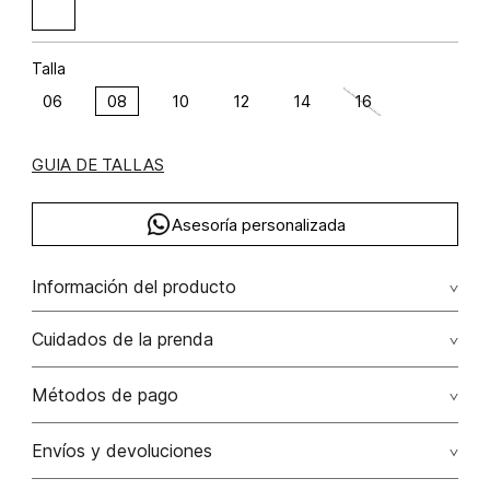
Talla
06
08
10
12
14
16
GUIA DE TALLAS
Asesoría personalizada
Información del producto
M17-puerto de niza poliéster 100% 100.00% poliéster/polyester
Cuidados de la prenda
No dejar en remojo /lavar por separado / no utilizar
Métodos de pago
detergentes con cloro / no retorcer / exprimir/ secado a
la sombra
Tarjetas de crédito: Visa, Dinners, Master Card y American
Envíos y devoluciones
Express.
No usar lejia