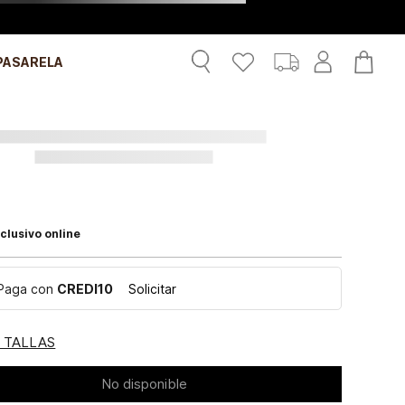
PASARELA
clusivo online
Paga con
CREDI10
Solicitar
E TALLAS
No disponible