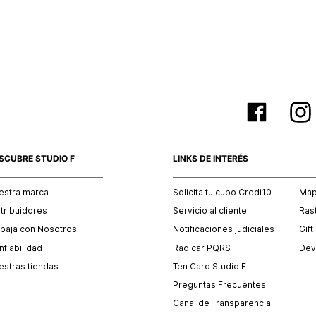
empaque 
no se vea
El costo 
Recuerda 
agente de
posterior
acordada
SCUBRE STUDIO F
LINKS DE INTERÉS
estra marca
Solicita tu cupo Credi10
Mapa
stribuidores
Servicio al cliente
Ras
abaja con Nosotros
Notificaciones judiciales
Gift
fiabilidad
Radicar PQRS
Dev
estras tiendas
Ten Card Studio F
Preguntas Frecuentes
Canal de Transparencia