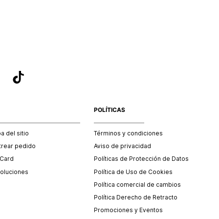
sea el adecuado según la naturaleza del producto para que
 afectada su integridad durante el proceso de transporte.
del transporte será asumido por STF GROUP S.A.
que para el trámite del envío deberás contactarte con un
 servicio al cliente quien te indicará los pasos a seguir y
mente programará la recogida del producto en la dirección
.
POLÍTICAS
 del sitio
Términos y condiciones
trear pedido
Aviso de privacidad
 Card
Políticas de Protección de Datos
oluciones
Política de Uso de Cookies
Política comercial de cambios
Política Derecho de Retracto
Promociones y Eventos