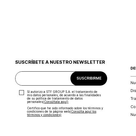
SUSCRÍBETE A NUESTRO NEWSLETTER
DE
SUSCRIBIRME
Nu
Di
Sí autorizo a STF GROUP S.A. el tratamiento de
mis datos personales, de acuerdo a las finalidades
Tr
de su política de tratamiento de datos
personales‎
(Consúltala aquí)
Con
Certifico que he sido informado sobre los términos y
condiciones de la página web‎
(Consúlta aquí los
Nu
términos y condiciones)