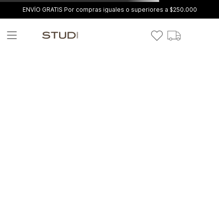
ENVÍO GRATIS Por compras iguales o superiores a $250.000