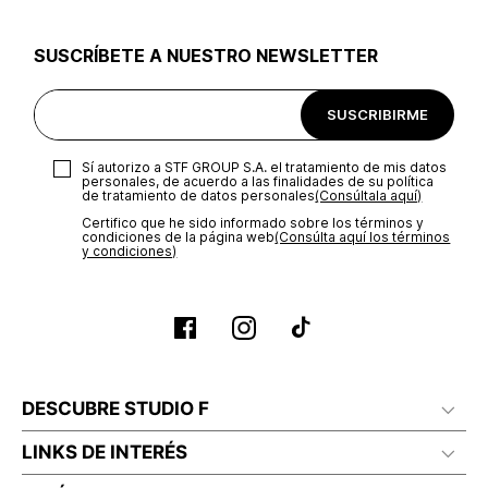
utilizar el mismo empaque en que te entregamos tu pedido o
utilizar un empaque de tu preferencia, sin embargo es
SUSCRÍBETE A NUESTRO NEWSLETTER
importante que el empaque sea el adecuado según la
naturaleza del producto para que no se vea afectada su
integridad durante el proceso de transporte. El costo del
SUSCRIBIRME
transporte será asumido por STF GROUP S.A.
Recuerda que para el trámite del envío deberás contactarte
Sí autorizo a STF GROUP S.A. el tratamiento de mis datos
con un agente de servicio al cliente quien te indicará los
personales, de acuerdo a las finalidades de su política
pasos a seguir y posteriormente programará la recogida del
de tratamiento de datos personales‎
(Consúltala aquí)
producto en la dirección acordada.
Certifico que he sido informado sobre los términos y
condiciones de la página web‎
(Consúlta aquí los términos
y condiciones)
DESCUBRE STUDIO F
LINKS DE INTERÉS