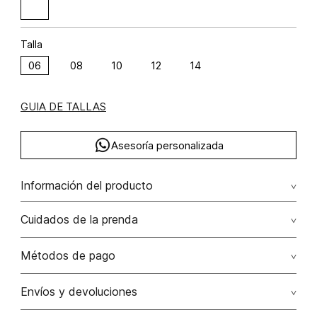
Talla
06
08
10
12
14
GUIA DE TALLAS
Asesoría personalizada
Información del producto
Vestido largo con herraje poliéster 95% elastano 5% 95.00%
Cuidados de la prenda
poliéster/polyester5.00% elastano/elastane
No dejar en remojo /lavar por separado / no utilizar
Métodos de pago
detergentes con cloro / no retorcer / exprimir/ secado a
la sombra
Tarjetas de crédito: Visa, Dinners, Master Card y American
Envíos y devoluciones
Express.
No usar lejia